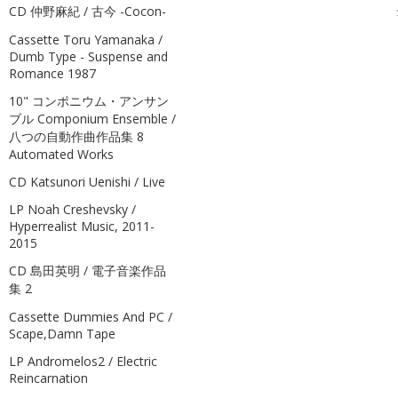
CD 仲野麻紀 / 古今 -Cocon-
全
Cassette Toru Yamanaka /
Dumb Type - Suspense and
Romance 1987
10" コンポニウム・アンサン
ブル Componium Ensemble /
八つの自動作曲作品集 8
Automated Works
CD Katsunori Uenishi / Live
LP Noah Creshevsky /
Hyperrealist Music, 2011-
2015
CD 島田英明 / 電子音楽作品
集 2
Cassette Dummies And PC /
Scape,Damn Tape
LP Andromelos2 / Electric
Reincarnation