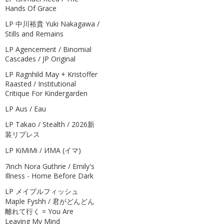
Hands Of Grace
LP 中川裕貴 Yuki Nakagawa /
Stills and Remains
LP Agencement / Binomial
Cascades / JP Original
LP Ragnhild May + Kristoffer
Raasted / Institutional
Critique For Kindergarden
LP Aus / Eau
LP Takao / Stealth / 2026新
装リプレス
LP KiMiMi / ИМА (イマ)
7inch Nora Guthrie / Emily's
Illness - Home Before Dark
LP メイプルフィッシュ
Maple Fyshh / 君がどんどん
離れて行く = You Are
Leaving My Mind