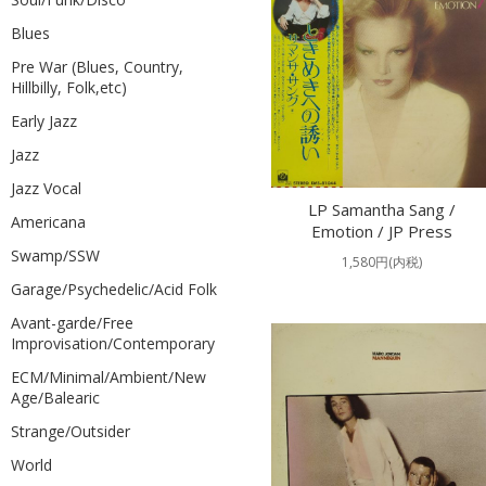
Blues
Pre War (Blues, Country,
Hillbilly, Folk,etc)
Early Jazz
Jazz
Jazz Vocal
LP Samantha Sang /
Americana
Emotion / JP Press
Swamp/SSW
1,580円(内税)
Garage/Psychedelic/Acid Folk
Avant-garde/Free
Improvisation/Contemporary
ECM/Minimal/Ambient/New
Age/Balearic
Strange/Outsider
World