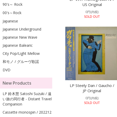
90's～ Rock
US Original
0円(内税)
00's～Rock
SOLD OUT
Japanese
Japanese Underground
Japanese New Wave
Japanese Balearic
City Pop/Light Mellow
和モノ / グルーヴ歌謡
DVD
New Products
LP Steely Dan / Gaucho /
JP Original
LP 鈴木慧 Satoshi Suzuki / 遠
0円(内税)
い旅の同行者 - Distant Travel
SOLD OUT
Companion
Cassette monospin / 202212