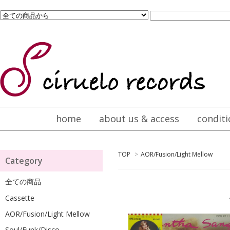
home
about us & access
conditi
TOP
>
AOR/Fusion/Light Mellow
Category
全ての商品
Cassette
全
AOR/Fusion/Light Mellow
Soul/Funk/Disco