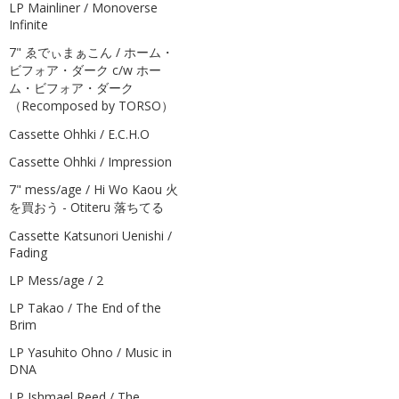
LP Mainliner / Monoverse
Infinite
7" ゑでぃまぁこん / ホーム・
ビフォア・ダーク c/w ホー
ム・ビフォア・ダーク
（Recomposed by TORSO）
Cassette Ohhki / E.C.H.O
Cassette Ohhki / Impression
7" mess/age / Hi Wo Kaou 火
を買おう - Otiteru 落ちてる
Cassette Katsunori Uenishi /
Fading
LP Mess/age / 2
LP Takao / The End of the
Brim
LP Yasuhito Ohno / Music in
DNA
LP Ishmael Reed / The