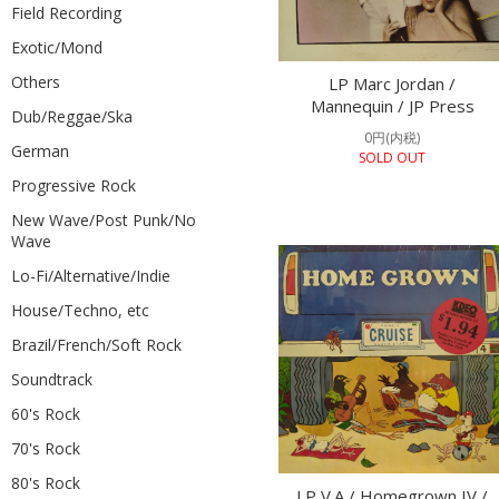
Field Recording
Exotic/Mond
Others
LP Marc Jordan /
Mannequin / JP Press
Dub/Reggae/Ska
0円(内税)
German
SOLD OUT
Progressive Rock
New Wave/Post Punk/No
Wave
Lo-Fi/Alternative/Indie
House/Techno, etc
Brazil/French/Soft Rock
Soundtrack
60's Rock
70's Rock
80's Rock
LP V.A / Homegrown IV /