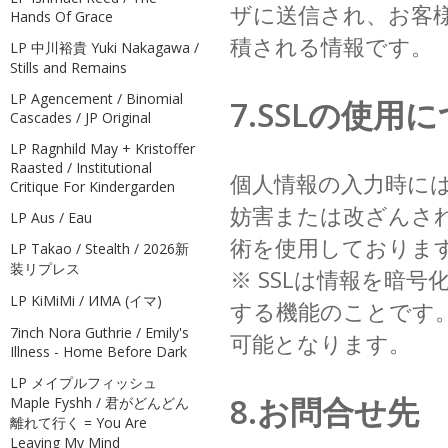
ザに送信され、お客
Hands Of Grace
積される情報です。
LP 中川裕貴 Yuki Nakagawa /
Stills and Remains
LP Agencement / Binomial
7.SSLの使用
Cascades / JP Original
LP Ragnhild May + Kristoffer
Raasted / Institutional
個人情報の入力時に
Critique For Kindergarden
妨害または改ざんされること
LP Aus / Eau
術を使用しておりま
LP Takao / Stealth / 2026新
装リプレス
※ SSLは情報を暗
LP KiMiMi / ИМА (イマ)
する機能のことです。
7inch Nora Guthrie / Emily's
可能となります。
Illness - Home Before Dark
LP メイプルフィッシュ
8.お問合せ先
Maple Fyshh / 君がどんどん
離れて行く = You Are
Leaving My Mind