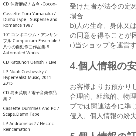
CD 仲野麻紀 / 古今 -Cocon-
受けた者が法令の定
Cassette Toru Yamanaka /
場合
Dumb Type - Suspense and
b)人の生命、身体又
Romance 1987
の同意を得ることが
10" コンポニウム・アンサン
ブル Componium Ensemble /
c)当ショップを運営
八つの自動作曲作品集 8
Automated Works
4.個人情報の
CD Katsunori Uenishi / Live
LP Noah Creshevsky /
Hyperrealist Music, 2011-
2015
お客様よりお預かり
CD 島田英明 / 電子音楽作品
合理的、組織的、物
集 2
プでは関連法令に準
Cassette Dummies And PC /
侵入、個人情報の紛
Scape,Damn Tape
LP Andromelos2 / Electric
Reincarnation