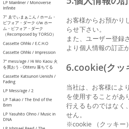
5.個人情報の
LP Mainliner / Monoverse
Infinite
7" ゑでぃまぁこん / ホーム・
お客様からお預かり
ビフォア・ダーク c/w ホー
らせ下さい。
ム・ビフォア・ダーク
（Recomposed by TORSO）
また、ユーザー登録
Cassette Ohhki / E.C.H.O
より個人情報の訂正
Cassette Ohhki / Impression
7" mess/age / Hi Wo Kaou 火
6.cookie
を買おう - Otiteru 落ちてる
Cassette Katsunori Uenishi /
Fading
当社は、お客様により
LP Mess/age / 2
を使用することがあ
LP Takao / The End of the
行えるものではなく
Brim
せん。
LP Yasuhito Ohno / Music in
DNA
※cookie （ク
LP Ishmael Reed / The