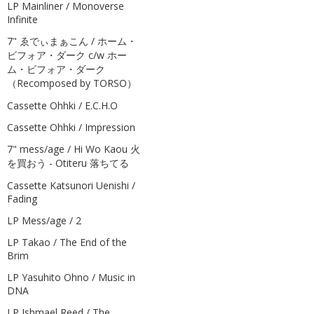
LP Mainliner / Monoverse
Infinite
7" ゑでぃまぁこん / ホーム・
ビフォア・ダーク c/w ホー
ム・ビフォア・ダーク
（Recomposed by TORSO）
Cassette Ohhki / E.C.H.O
Cassette Ohhki / Impression
7" mess/age / Hi Wo Kaou 火
を買おう - Otiteru 落ちてる
Cassette Katsunori Uenishi /
Fading
LP Mess/age / 2
LP Takao / The End of the
Brim
LP Yasuhito Ohno / Music in
DNA
LP Ishmael Reed / The