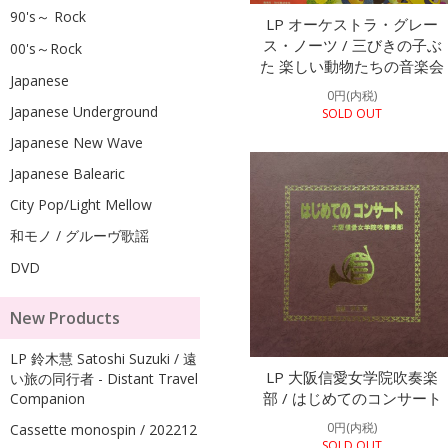
90's～ Rock
LP オーケストラ・グレー
ス・ノーツ / 三びきの子ぶ
00's～Rock
た 楽しい動物たちの音楽会
Japanese
0円(内税)
Japanese Underground
SOLD OUT
Japanese New Wave
Japanese Balearic
City Pop/Light Mellow
和モノ / グルーヴ歌謡
DVD
New Products
LP 鈴木慧 Satoshi Suzuki / 遠
LP 大阪信愛女学院吹奏楽
い旅の同行者 - Distant Travel
部 / はじめてのコンサート
Companion
0円(内税)
Cassette monospin / 202212
SOLD OUT