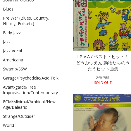
Blues
Pre War (Blues, Country,
Hillbilly, Folk,etc)
Early Jazz
Jazz
Jazz Vocal
LP V.A / ベスト・ヒット！
Americana
どうぶつえん 動物たちのう
たうヒット曲集
Swamp/SSW
0円(内税)
Garage/Psychedelic/Acid Folk
SOLD OUT
Avant-garde/Free
Improvisation/Contemporary
ECM/Minimal/Ambient/New
Age/Balearic
Strange/Outsider
World