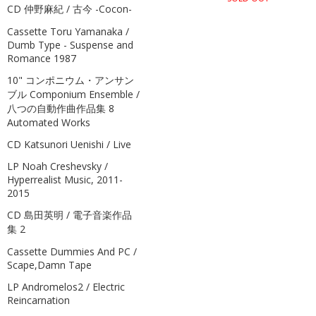
CD 仲野麻紀 / 古今 -Cocon-
Cassette Toru Yamanaka /
Dumb Type - Suspense and
Romance 1987
10" コンポニウム・アンサン
ブル Componium Ensemble /
八つの自動作曲作品集 8
Automated Works
CD Katsunori Uenishi / Live
LP Noah Creshevsky /
Hyperrealist Music, 2011-
2015
CD 島田英明 / 電子音楽作品
集 2
Cassette Dummies And PC /
Scape,Damn Tape
LP Andromelos2 / Electric
Reincarnation