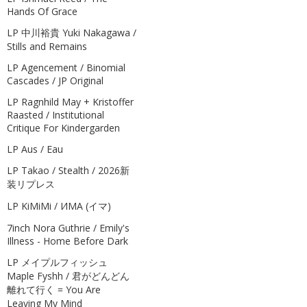
Hands Of Grace
LP 中川裕貴 Yuki Nakagawa /
Stills and Remains
LP Agencement / Binomial
Cascades / JP Original
LP Ragnhild May + Kristoffer
Raasted / Institutional
Critique For Kindergarden
LP Aus / Eau
LP Takao / Stealth / 2026新
装リプレス
LP KiMiMi / ИМА (イマ)
7inch Nora Guthrie / Emily's
Illness - Home Before Dark
LP メイプルフィッシュ
Maple Fyshh / 君がどんどん
離れて行く = You Are
Leaving My Mind