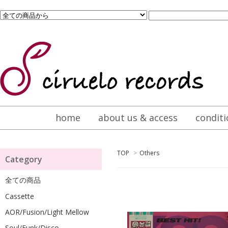
home
about us & access
conditi
TOP
>
Others
Category
全ての商品
Cassette
AOR/Fusion/Light Mellow
Soul/Funk/Disco