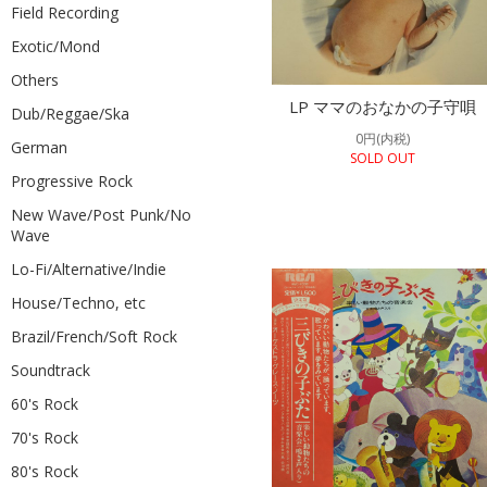
Field Recording
Exotic/Mond
Others
LP ママのおなかの子守唄
Dub/Reggae/Ska
0円(内税)
German
SOLD OUT
Progressive Rock
New Wave/Post Punk/No
Wave
Lo-Fi/Alternative/Indie
House/Techno, etc
Brazil/French/Soft Rock
Soundtrack
60's Rock
70's Rock
80's Rock