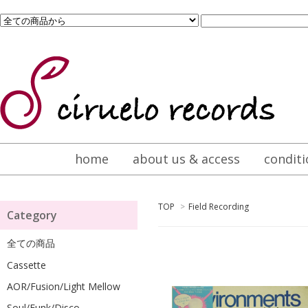
home
about us & access
conditi
TOP
>
Field Recording
Category
全ての商品
Cassette
AOR/Fusion/Light Mellow
Soul/Funk/Disco