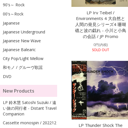
90's～ Rock
LP Irv Teibel /
00's～Rock
Environments 4 大自然と
Japanese
人間の発見シリーズ4 珊瑚
礁と波の戯れ - 小川と小鳥
Japanese Underground
の会話 / JP Promo
Japanese New Wave
0円(内税)
Japanese Balearic
SOLD OUT
City Pop/Light Mellow
和モノ / グルーヴ歌謡
DVD
New Products
LP 鈴木慧 Satoshi Suzuki / 遠
い旅の同行者 - Distant Travel
Companion
Cassette monospin / 202212
LP Thunder Shock The