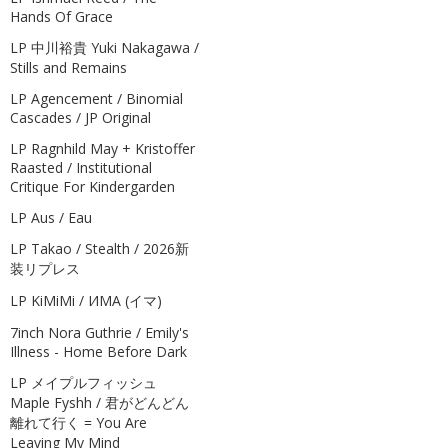
Hands Of Grace
LP 中川裕貴 Yuki Nakagawa /
Stills and Remains
LP Agencement / Binomial
Cascades / JP Original
LP Ragnhild May + Kristoffer
Raasted / Institutional
Critique For Kindergarden
LP Aus / Eau
LP Takao / Stealth / 2026新
装リプレス
LP KiMiMi / ИМА (イマ)
7inch Nora Guthrie / Emily's
Illness - Home Before Dark
LP メイプルフィッシュ
Maple Fyshh / 君がどんどん
離れて行く = You Are
Leaving My Mind