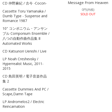
Message From Heaven
CD 仲野麻紀 / 古今 -Cocon-
0円(内税)
Cassette Toru Yamanaka /
SOLD OUT
Dumb Type - Suspense and
Romance 1987
10" コンポニウム・アンサン
ブル Componium Ensemble /
八つの自動作曲作品集 8
Automated Works
CD Katsunori Uenishi / Live
LP Noah Creshevsky /
Hyperrealist Music, 2011-
2015
CD 島田英明 / 電子音楽作品
集 2
Cassette Dummies And PC /
Scape,Damn Tape
LP Andromelos2 / Electric
Reincarnation