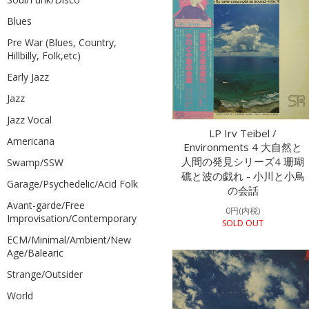
Blues
Pre War (Blues, Country,
Hillbilly, Folk,etc)
Early Jazz
Jazz
Jazz Vocal
LP Irv Teibel /
Americana
Environments 4 大自然と
人間の発見シリーズ4 珊瑚
Swamp/SSW
礁と波の戯れ - 小川と小鳥
Garage/Psychedelic/Acid Folk
の会話
Avant-garde/Free
0円(内税)
Improvisation/Contemporary
SOLD OUT
ECM/Minimal/Ambient/New
Age/Balearic
Strange/Outsider
World