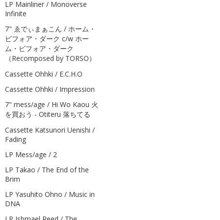
LP Mainliner / Monoverse
Infinite
7" ゑでぃまぁこん / ホーム・
ビフォア・ダーク c/w ホー
ム・ビフォア・ダーク
（Recomposed by TORSO）
Cassette Ohhki / E.C.H.O
Cassette Ohhki / Impression
7" mess/age / Hi Wo Kaou 火
を買おう - Otiteru 落ちてる
Cassette Katsunori Uenishi /
Fading
LP Mess/age / 2
LP Takao / The End of the
Brim
LP Yasuhito Ohno / Music in
DNA
LP Ishmael Reed / The