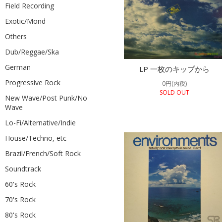
Field Recording
Exotic/Mond
Others
Dub/Reggae/Ska
German
LP 一枚のキップから
Progressive Rock
0円(内税)
SOLD OUT
New Wave/Post Punk/No
Wave
Lo-Fi/Alternative/Indie
House/Techno, etc
Brazil/French/Soft Rock
Soundtrack
60's Rock
70's Rock
80's Rock