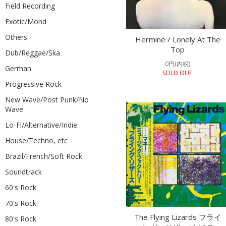
Field Recording
Exotic/Mond
Others
Hermine / Lonely At The
Top
Dub/Reggae/Ska
0円(内税)
German
SOLD OUT
Progressive Rock
New Wave/Post Punk/No
Wave
Lo-Fi/Alternative/Indie
House/Techno, etc
Brazil/French/Soft Rock
Soundtrack
60's Rock
70's Rock
The Flying Lizards フライ
80's Rock