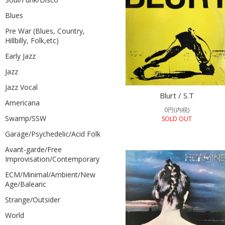
Blues
Pre War (Blues, Country,
Hillbilly, Folk,etc)
Early Jazz
Jazz
Jazz Vocal
Blurt / S.T
Americana
0円(内税)
Swamp/SSW
SOLD OUT
Garage/Psychedelic/Acid Folk
Avant-garde/Free
Improvisation/Contemporary
ECM/Minimal/Ambient/New
Age/Balearic
Strange/Outsider
World