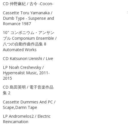
CD 仲野麻紀 / 古今 -Cocon-
全
Cassette Toru Yamanaka /
Dumb Type - Suspense and
Romance 1987
10" コンポニウム・アンサン
ブル Componium Ensemble /
八つの自動作曲作品集 8
Automated Works
CD Katsunori Uenishi / Live
LP Noah Creshevsky /
Hyperrealist Music, 2011-
2015
CD 島田英明 / 電子音楽作品
集 2
Cassette Dummies And PC /
Scape,Damn Tape
LP Andromelos2 / Electric
Reincarnation