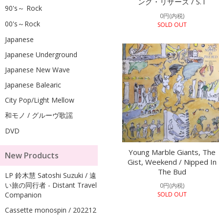
ング・リザーズ / S.T
90's～ Rock
0円(内税)
00's～Rock
SOLD OUT
Japanese
Japanese Underground
Japanese New Wave
Japanese Balearic
City Pop/Light Mellow
和モノ / グルーヴ歌謡
DVD
Young Marble Giants, The
New Products
Gist, Weekend / Nipped In
The Bud
LP 鈴木慧 Satoshi Suzuki / 遠
い旅の同行者 - Distant Travel
0円(内税)
Companion
SOLD OUT
Cassette monospin / 202212