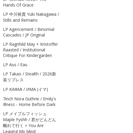
Hands Of Grace
LP 中川裕貴 Yuki Nakagawa /
Stills and Remains
LP Agencement / Binomial
Cascades / JP Original
LP Ragnhild May + Kristoffer
Raasted / Institutional
Critique For Kindergarden
LP Aus / Eau
LP Takao / Stealth / 2026新
装リプレス
LP KiMiMi / ИМА (イマ)
7inch Nora Guthrie / Emily's
Illness - Home Before Dark
LP メイプルフィッシュ
Maple Fyshh / 君がどんどん
離れて行く = You Are
Leaving My Mind