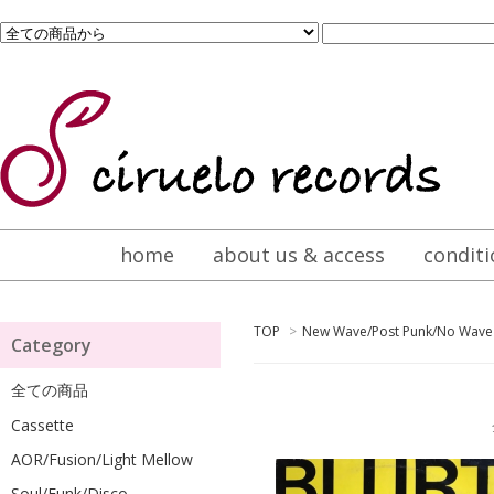
home
about us & access
conditi
TOP
>
New Wave/Post Punk/No Wave
Category
全ての商品
Cassette
全
AOR/Fusion/Light Mellow
Soul/Funk/Disco