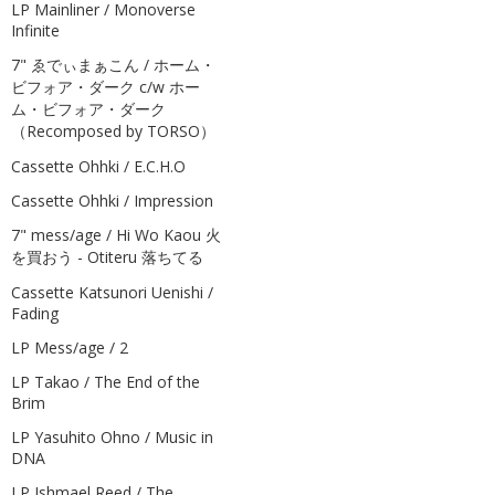
LP Mainliner / Monoverse
Infinite
7" ゑでぃまぁこん / ホーム・
ビフォア・ダーク c/w ホー
ム・ビフォア・ダーク
（Recomposed by TORSO）
Cassette Ohhki / E.C.H.O
Cassette Ohhki / Impression
7" mess/age / Hi Wo Kaou 火
を買おう - Otiteru 落ちてる
Cassette Katsunori Uenishi /
Fading
LP Mess/age / 2
LP Takao / The End of the
Brim
LP Yasuhito Ohno / Music in
DNA
LP Ishmael Reed / The