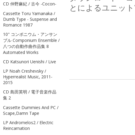
CD 仲野麻紀 / 古今 -Cocon-
とによるユニットV
Cassette Toru Yamanaka /
Dumb Type - Suspense and
Romance 1987
10" コンポニウム・アンサン
ブル Componium Ensemble /
八つの自動作曲作品集 8
Automated Works
CD Katsunori Uenishi / Live
LP Noah Creshevsky /
Hyperrealist Music, 2011-
2015
CD 島田英明 / 電子音楽作品
集 2
Cassette Dummies And PC /
Scape,Damn Tape
LP Andromelos2 / Electric
Reincarnation