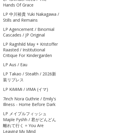
Hands Of Grace
LP 中川裕貴 Yuki Nakagawa /
Stills and Remains
LP Agencement / Binomial
Cascades / JP Original
LP Ragnhild May + Kristoffer
Raasted / Institutional
Critique For Kindergarden
LP Aus / Eau
LP Takao / Stealth / 2026新
装リプレス
LP KiMiMi / ИМА (イマ)
7inch Nora Guthrie / Emily's
Illness - Home Before Dark
LP メイプルフィッシュ
Maple Fyshh / 君がどんどん
離れて行く = You Are
Leaving My Mind