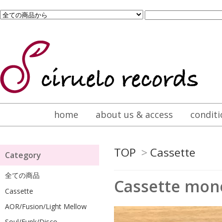
home
about us & access
conditi
TOP
>
Cassette
Category
全ての商品
Cassette mono
Cassette
AOR/Fusion/Light Mellow
Soul/Funk/Disco