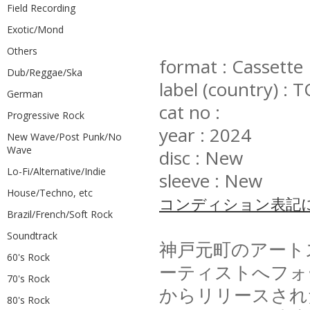
Field Recording
Exotic/Mond
Others
format : Cassette
Dub/Reggae/Ska
label (country) 
German
cat no :
Progressive Rock
year : 2024
New Wave/Post Punk/No
Wave
disc : New
Lo-Fi/Alternative/Indie
sleeve : New
House/Techno, etc
コンディション表記
Brazil/French/Soft Rock
Soundtrack
神戸元町のアートス
60's Rock
ーティストへフォー
70's Rock
からリリースされ
80's Rock