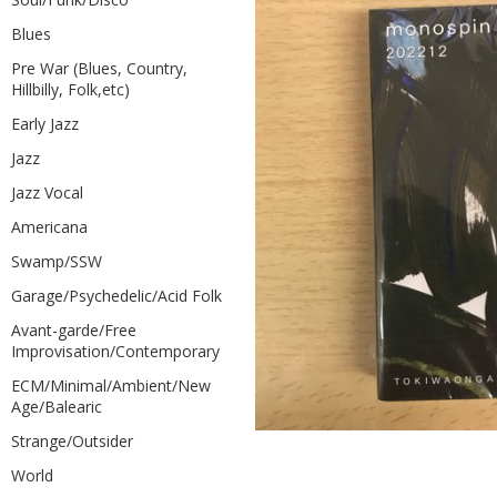
Blues
Pre War (Blues, Country,
Hillbilly, Folk,etc)
Early Jazz
Jazz
Jazz Vocal
Americana
Swamp/SSW
Garage/Psychedelic/Acid Folk
Avant-garde/Free
Improvisation/Contemporary
ECM/Minimal/Ambient/New
Age/Balearic
Strange/Outsider
World