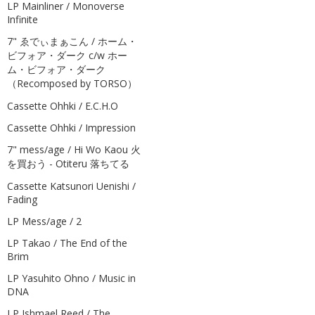
LP Mainliner / Monoverse
Infinite
7" ゑでぃまぁこん / ホーム・
ビフォア・ダーク c/w ホー
ム・ビフォア・ダーク
（Recomposed by TORSO）
Cassette Ohhki / E.C.H.O
Cassette Ohhki / Impression
7" mess/age / Hi Wo Kaou 火
を買おう - Otiteru 落ちてる
Cassette Katsunori Uenishi /
Fading
LP Mess/age / 2
LP Takao / The End of the
Brim
LP Yasuhito Ohno / Music in
DNA
LP Ishmael Reed / The