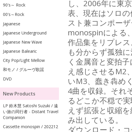
し、2006年に東京
90's～ Rock
表、現在はソロの
00's～Rock
スト兼コンポーザ
Japanese
monospinによ
Japanese Underground
作品集をリプレス
Japanese New Wave
も分からず孤独に
Japanese Balearic
く金属音と変拍子
City Pop/Light Mellow
え感じさせるM2
和モノ / グルーヴ歌謡
いM3、蠢き犇め
DVD
4曲を収録。それ
New Products
るどこか不穏で実
LP 鈴木慧 Satoshi Suzuki / 遠
えず拡張と収縮を
い旅の同行者 - Distant Travel
み出している。
Companion
Cassette monospin / 202212
ダウンロード・コード