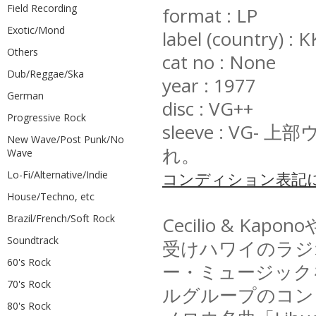
Field Recording
format : LP
Exotic/Mond
label (country) : 
Others
cat no : None
Dub/Reggae/Ska
year : 1977
German
disc : VG++
Progressive Rock
sleeve : V
New Wave/Post Punk/No
れ。
Wave
Lo-Fi/Alternative/Indie
コンディション表記
House/Techno, etc
Brazil/French/Soft Rock
Cecilio & Kap
Soundtrack
受けハワイのラジ
60's Rock
ー・ミュージック
70's Rock
ルグループのコンピレ
80's Rock