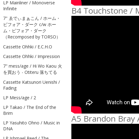
LP Mainliner / Monoverse
B4 Touchstone / 
Infinite
7" ゑでぃまぁこん / ホーム・
ビフォア・ダーク c/w ホー
ム・ビフォア・ダーク
（Recomposed by TORSO）
Cassette Ohhki / E.C.H.O
Cassette Ohhki / Impression
7" mess/age / Hi Wo Kaou 火
を買おう - Otiteru 落ちてる
Cassette Katsunori Uenishi /
Fading
LP Mess/age / 2
LP Takao / The End of the
Brim
A5 Brandon Bray A
LP Yasuhito Ohno / Music in
DNA
LP Ishmael Reed / The