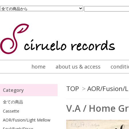
home
about us & access
conditi
TOP
>
AOR/Fusion/L
Category
全ての商品
V.A / Home Gro
Cassette
AOR/Fusion/Light Mellow
Soul/Funk/Disco