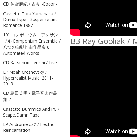
CD 仲野麻紀 / 古今 -Cocon-
Cassette Toru Yamanaka /
Dumb Type - Suspense and
Romance 1987
10" コンポニウム・アンサン
B3 Ray Gooliak /
ブル Componium Ensemble /
八つの自動作曲作品集 8
Automated Works
CD Katsunori Uenishi / Live
LP Noah Creshevsky /
Hyperrealist Music, 2011-
2015
CD 島田英明 / 電子音楽作品
集 2
Cassette Dummies And PC /
Scape,Damn Tape
LP Andromelos2 / Electric
Reincarnation