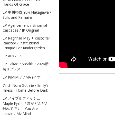
Hands Of Grace
LP 中川裕貴 Yuki Nakagawa /
Stills and Remains
LP Agencement / Binomial
Cascades / JP Original
LP Ragnhild May + Kristoffer
Raasted / Institutional
Critique For Kindergarden
LP Aus / Eau
LP Takao / Stealth / 2026新
装リプレス
LP KiMiMi / ИМА (イマ)
7inch Nora Guthrie / Emily's
Illness - Home Before Dark
LP メイプルフィッシュ
Maple Fyshh / 君がどんどん
離れて行く = You Are
Leaving My Mind