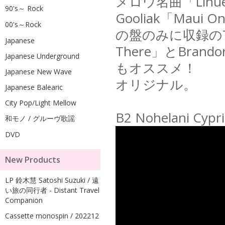
メロウ名曲「Lih
90's～ Rock
Gooliak「Mau
00's～Rock
の盤のみに収録のTouch
Japanese
There」とBrandon 
Japanese Underground
もオススメ！
Japanese New Wave
オリジナル。
Japanese Balearic
City Pop/Light Mellow
B2 Nohelani Cypri
和モノ / グルーヴ歌謡
DVD
New Products
LP 鈴木慧 Satoshi Suzuki / 遠
い旅の同行者 - Distant Travel
Companion
Cassette monospin / 202212