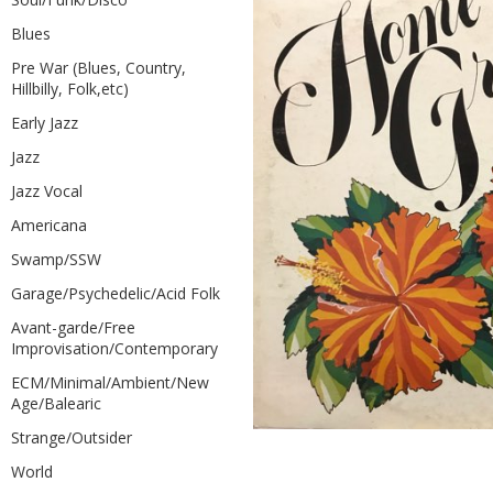
Blues
Pre War (Blues, Country,
Hillbilly, Folk,etc)
Early Jazz
Jazz
Jazz Vocal
Americana
Swamp/SSW
Garage/Psychedelic/Acid Folk
Avant-garde/Free
Improvisation/Contemporary
ECM/Minimal/Ambient/New
Age/Balearic
Strange/Outsider
World