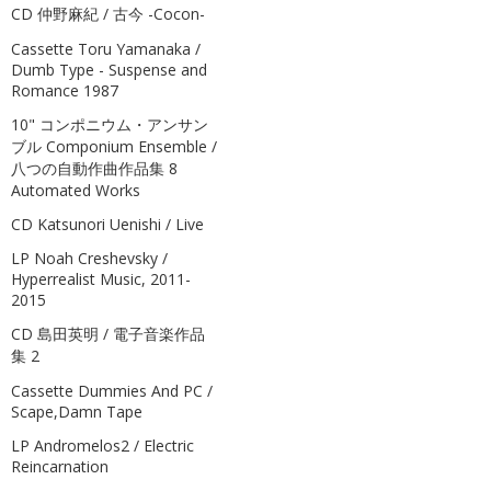
CD 仲野麻紀 / 古今 -Cocon-
Cassette Toru Yamanaka /
Dumb Type - Suspense and
Romance 1987
10" コンポニウム・アンサン
ブル Componium Ensemble /
八つの自動作曲作品集 8
Automated Works
CD Katsunori Uenishi / Live
LP Noah Creshevsky /
Hyperrealist Music, 2011-
2015
CD 島田英明 / 電子音楽作品
集 2
Cassette Dummies And PC /
Scape,Damn Tape
LP Andromelos2 / Electric
Reincarnation