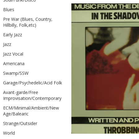
Blues
Pre War (Blues, Country,
Hillbilly, Folk,etc)
Early Jazz
Jazz
Jazz Vocal
Americana
Swamp/SSW
Garage/Psychedelic/Acid Folk
Avant-garde/Free
Improvisation/Contemporary
ECM/Minimal/Ambient/New
Age/Balearic
Strange/Outsider
World