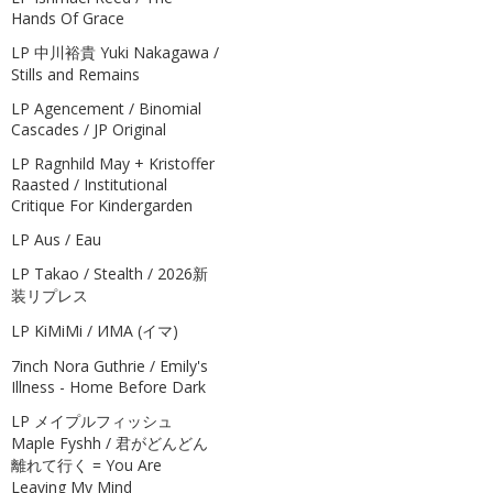
Hands Of Grace
LP 中川裕貴 Yuki Nakagawa /
Stills and Remains
LP Agencement / Binomial
Cascades / JP Original
LP Ragnhild May + Kristoffer
Raasted / Institutional
Critique For Kindergarden
LP Aus / Eau
LP Takao / Stealth / 2026新
装リプレス
LP KiMiMi / ИМА (イマ)
7inch Nora Guthrie / Emily's
Illness - Home Before Dark
LP メイプルフィッシュ
Maple Fyshh / 君がどんどん
離れて行く = You Are
Leaving My Mind