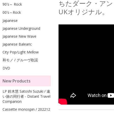
ちたダーク・アン
90's～ Rock
UKオリジナル。
00's～Rock
Japanese
Japanese Underground
Japanese New Wave
Japanese Balearic
City Pop/Light Mellow
和モノ / グルーヴ歌謡
DVD
New Products
LP 鈴木慧 Satoshi Suzuki / 遠
い旅の同行者 - Distant Travel
Companion
Cassette monospin / 202212