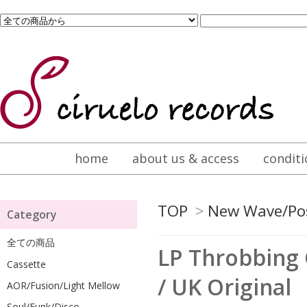
home
about us & access
conditi
TOP
>
New Wave/Po
Category
全ての商品
LP Throbbing 
Cassette
/ UK Original
AOR/Fusion/Light Mellow
Soul/Funk/Disco