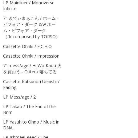
LP Mainliner / Monoverse
Infinite
7" ゑでぃまぁこん / ホーム・
ビフォア・ダーク c/w ホー
ム・ビフォア・ダーク
（Recomposed by TORSO）
Cassette Ohhki / E.C.H.O
Cassette Ohhki / Impression
7" mess/age / Hi Wo Kaou 火
を買おう - Otiteru 落ちてる
Cassette Katsunori Uenishi /
Fading
LP Mess/age / 2
LP Takao / The End of the
Brim
LP Yasuhito Ohno / Music in
DNA
LP Ishmael Reed / The