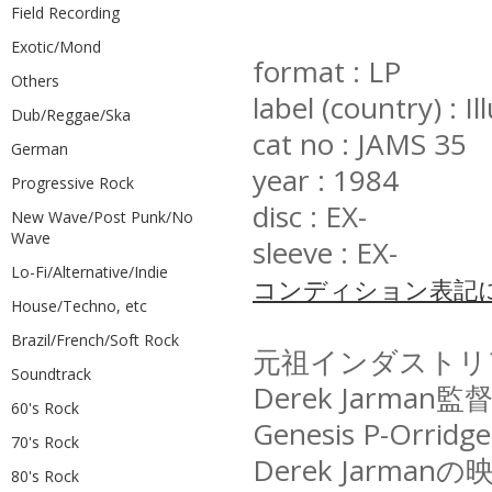
Field Recording
Exotic/Mond
format : LP
Others
label (country) : 
Dub/Reggae/Ska
cat no : JAMS 35
German
year : 1984
Progressive Rock
disc : EX-
New Wave/Post Punk/No
Wave
sleeve : EX-
Lo-Fi/Alternative/Indie
コンディション表記
House/Techno, etc
Brazil/French/Soft Rock
元祖インダストリアル
Soundtrack
Derek Jar
60's Rock
Genesis P-
70's Rock
Derek Jar
80's Rock